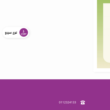
تبرع سريع
إتصل بنا
0112324133