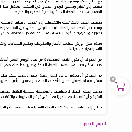
مع مطلع شهر نوفمبر 2023 تم الإعلان عن إطلاق 
تهدف إلى تعزيز وتعميق الوعي الصحي في المجتمع. يشتمل هذا الفر
المهتم في مجال الصحة العامة والتوعية الصحية والتخطيط.
وتهدف الخطة الاستراتيجية والتشغيلية إلى تحديد الأهداف الرئيسية 
وستتضمن الخطة استراتيجيات لزيادة الوعي الصحي في المجتمع وتعزيز
توعوية وتثقيفية مبتكرة تستهدف فئات مختلفة من المجتمع، بما في ذ
سيتم خلال الورش مناقشة الأفكار والمقترحات وتقييم الاحتياجات وال
الاستراتيجية وتشغيلها.
من المتوقع أن تكون النتائج المستفادة من هذه الورش العمل أساسًا 
حياتنا بشكل فعال في تحسين الصحة العامة وتعزيز نمط حياة صحي لل
من المتوقع أن تستمر الورش العمل لعدة أشهر، وبعدها سيتم تحليل وت
0
بشكل منتظم لضمان تحقيق الأهداف المحددة وتحقيق التأثير المطلو
ويعتبر إطلاق الخطة الاستراتيجية والتشغيلية للجمعية الأهلية للتو
المتوقع أن تلعب الجمعية دورًا فعالًا في توفير المعلومات والتثقيف 
نتطلع إلى متابعة تطورات هذه الخطة الاستراتيجية والتشغيلية والنتا
البوم الصور