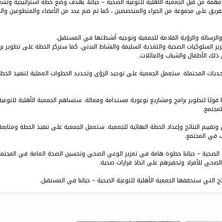
سلسلة ورش عمل مهمة من قبل الجمعية الأهلية للتوعية الصحية – حياتنا، بهدف وضع خطة استراتيجية وتش
يق على مجموعة من الخبراء والمتخصصين ، كما تم ضم عدد من الأعضاء والمتطوعين وال
والرسالة والرؤية القادمة للجمعية وتوجيه أنشطتها في المستقبل.
 السلوكيات الصحية والتغذية السليمة والنشاط البدني. كما ستركز الخطة على تطوير بر
لك الأطفال والشباب والعائلات.
تحديات المحتملة. ستعمل الجمعية على توحيد الرؤى وتحديد الخطوات العملية لتنفيذ الخط
قويًا لتطوير برامج ومشاريع توعوية مستدامة وفعالة. ستساهم الجمعية الأهلية للتوعية
مجتمع.
قييم النتائج وإعداد الخطة النهائية للجمعية. ستعمل الجمعية على تنفيذ الخطة ومتابع
ب في المجتمع.
عية الصحية – حياتنا خطوة هامة في تعزيز الوعي الصحي وتحسين الصحة العامة في المجتم
الصحي للأفراد وتحفيزهم على اتخاذ قرارات صحية.
ئج التي ستحققها الجمعية الأهلية للتوعية الصحية – حياتنا في المستقبل.